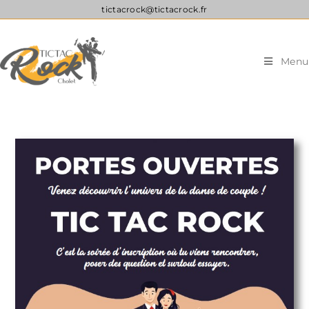
tictacrock@tictacrock.fr
Menu