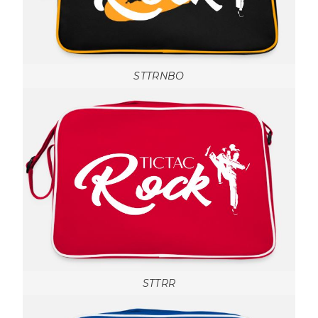
STTRNBO
STTRR