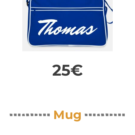
25€
Mug