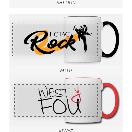
SBFOUR
MTTR
MWYF