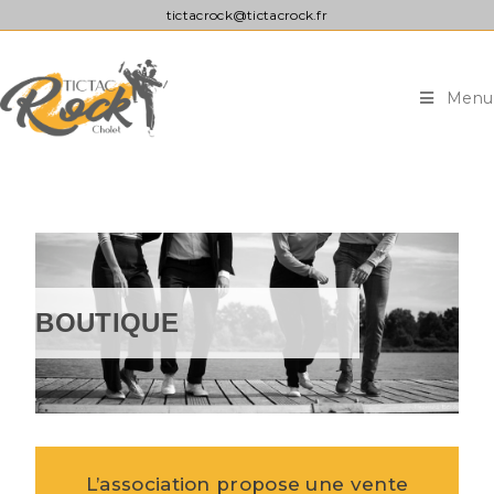
tictacrock@tictacrock.fr
Menu
BOUTIQUE
L’association propose une vente