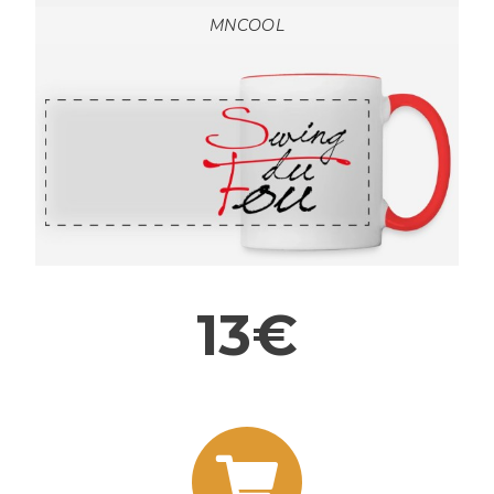
MNCOOL
13€