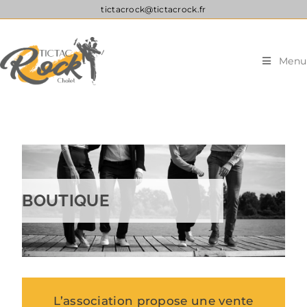
tictacrock@tictacrock.fr
Menu
BOUTIQUE
L’association propose une vente