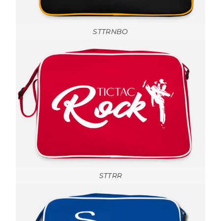
STTRNBO
STTRR