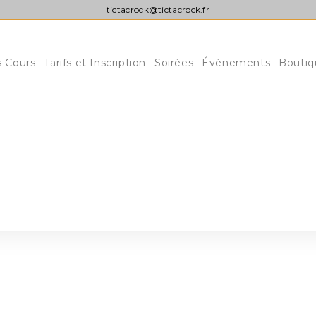
tictacrock@tictacrock.fr
s Cours
Tarifs et Inscription
Soirées
Évènements
Boutiq