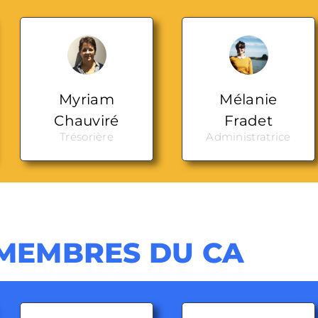
Myriam
Mélanie
Chauviré
Fradet
Trésorière
Administratrice
 MEMBRES DU CA