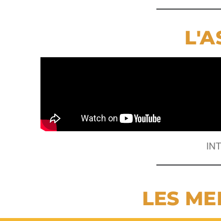
L'A
IN
LES M