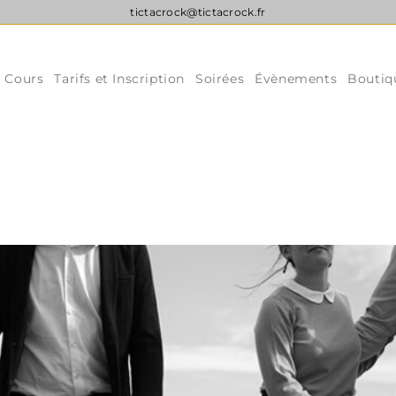
tictacrock@tictacrock.fr
s Cours
Tarifs et Inscription
Soirées
Évènements
Boutiq