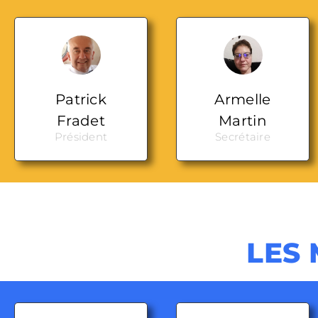
Patrick
Armelle
Fradet
Martin
Président
Secrétaire
LES