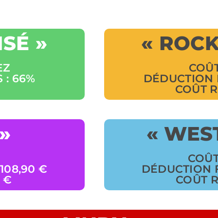
SÉ »
« ROCK
EZ
COÛT
 : 66%
DÉDUCTION F
COÛT RÉ
»
« WES
COÛT 
108,90 €
DÉDUCTION FI
0 €
COÛT RÉ