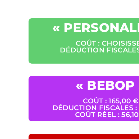
« PERSONALI
COÛT : CHOISISS
DÉDUCTION FISCALES
« BEBOP 
COÛT : 165,00 €
DÉDUCTION FISCALES : 
COÛT RÉEL : 56,1